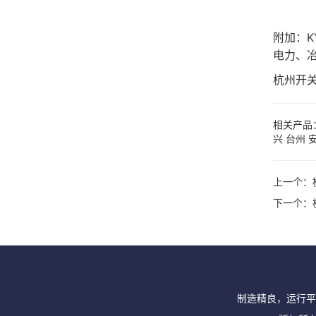
附加：
K
电力、
杭州开关
相关产品
兴
台州
上一个：
下一个：
制造精良，运行平