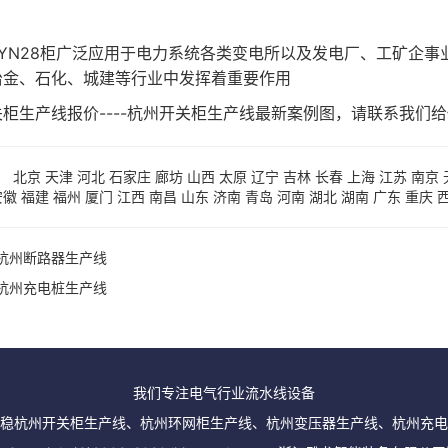
YN28柜
广泛应用于电力系统各类变电所以及发电厂、工矿企事
冶金、石化、城建等行业中发挥着重要作用
柜生产线报价----杭州开关柜生产线最新案例图，请联系我们
：
北京
天津
河北
石家庄
廊坊
山西
太原
辽宁
吉林
长春
上海
江苏
南京
安徽
福建
福州
厦门
江西
南昌
山东
济南
青岛
河南
湖北
湖南
广东
重庆
杭州断路器生产线
杭州充电桩生产线
我们专注电气行业流水线设备
稳杭州开关柜生产线、杭州环网柜生产线、杭州变压器生产线、杭州充电