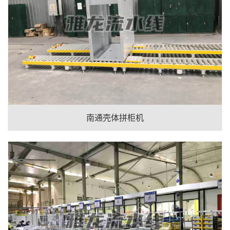
南通壳体拼柜机