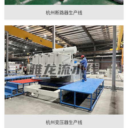
杭州断路器生产线
杭州变压器生产线