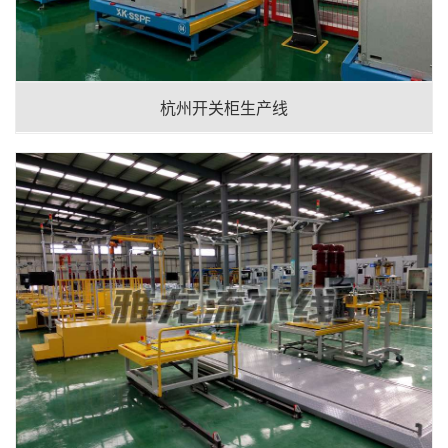
杭州开关柜生产线