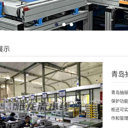
展示
青岛
青岛抽
保护功
柜还可
作和管