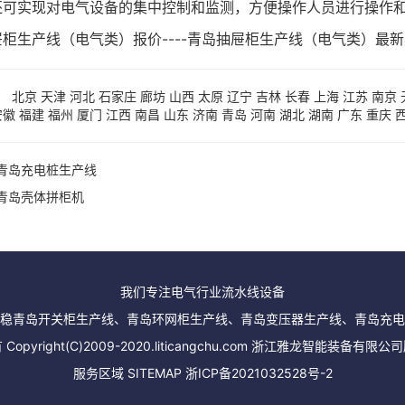
还可实现对电气设备的集中控制和监测，方便操作人员进行操作
屉柜生产线（电气类）报价----青岛抽屉柜生产线（电气类）最
：
北京
天津
河北
石家庄
廊坊
山西
太原
辽宁
吉林
长春
上海
江苏
南京
安徽
福建
福州
厦门
江西
南昌
山东
济南
青岛
河南
湖北
湖南
广东
重庆
青岛充电桩生产线
青岛壳体拼柜机
我们专注电气行业流水线设备
稳青岛开关柜生产线、青岛环网柜生产线、青岛变压器生产线、青岛充电
Copyright(C)2009-2020.liticangchu.com 浙江雅龙智能装备有限
服务区域
SITEMAP
浙ICP备2021032528号-2