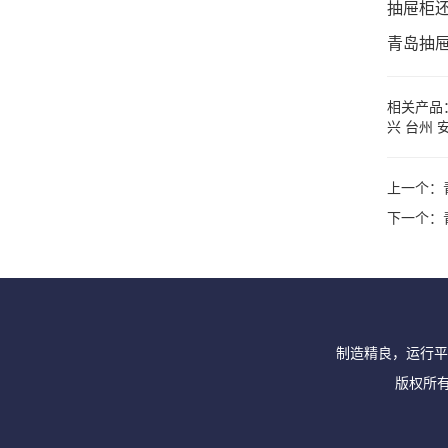
抽屉柜
青岛抽
相关产品
兴
台州
上一个：
下一个：
制造精良，运行平
版权所有 