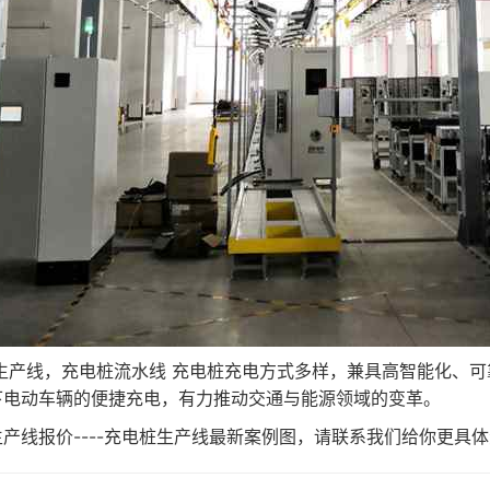
生产线，充电桩流水线 充电桩充电方式多样，兼具高智能化、可
下电动车辆的便捷充电，有力推动交通与能源领域的变革。
产线报价----充电桩生产线最新案例图，请联系我们给你更具