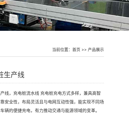
当前位置：
首页
>>
产品展示
桩生产线
产线，充电桩流水线 充电桩充电方式多样，兼具高智
可靠安全性，布局灵活且与电网互动性强，能实现不同场
动车辆的便捷充电，有力推动交通与能源领域的变革。