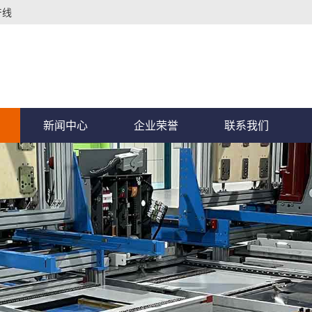
产线
新闻中心
企业荣誉
联系我们