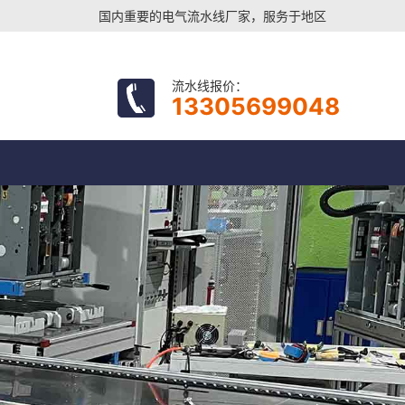
国内重要的电气流水线厂家，服务于地区
流水线报价：
13305699048